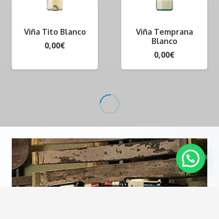
Viña Tito Blanco
Viña Temprana
Blanco
0,00
€
0,00
€
Coto de Hayas
Viña Temprana
Moscatel
Rosé Wine
0,00
€
0,00
€