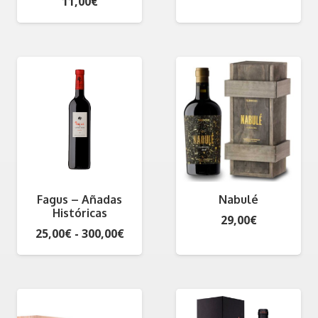
11,00
€
Fagus – Añadas
Nabulé
Históricas
29,00
€
Rango
25,00
€
-
300,00
€
de
precios:
desde
25,00€