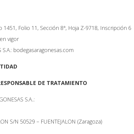
1451, Folio 11, Sección 8ª, Hoja Z-9718, Inscripción 6
en vigor
S.A.: bodegasaragonesas.com
NTIDAD
RESPONSABLE DE TRATAMIENTO
ONESAS S.A..:
LON S/N 50529 – FUENTEJALON (Zaragoza)