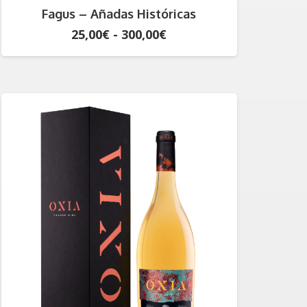
Fagus – Añadas Históricas
Rango
25,00
€
-
300,00
€
de
precios:
desde
25,00€
hasta
300,00€