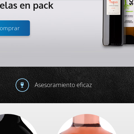
telas en pack
omprar
Asesoramiento eficaz