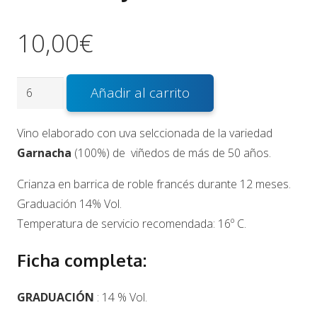
10,00
€
Ecce
Añadir al carrito
Homo
Garnacha
Vino elaborado con uva selccionada de la variedad
Viñas
Garnacha
(100%) de viñedos de más de 50 años.
Viejas
Crianza en barrica de roble francés durante 12 meses.
cantidad
Graduación 14% Vol.
Temperatura de servicio recomendada: 16º C.
Ficha completa:
GRADUACIÓN
: 14 % Vol.