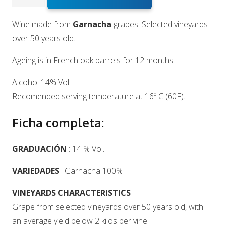
Homo
Grenache
Wine made from
Garnacha
grapes. Selected vineyards
Old
over 50 years old.
Vineyard
Ageing is in French oak barrels for 12 months.
cantidad
Alcohol 14% Vol.
Recomended serving temperature at 16º C (60F).
Ficha completa:
GRADUACIÓN
: 14 % Vol.
VARIEDADES
: Garnacha 100%
VINEYARDS CHARACTERISTICS
Grape from selected vineyards over 50 years old, with
an average yield below 2 kilos per vine.