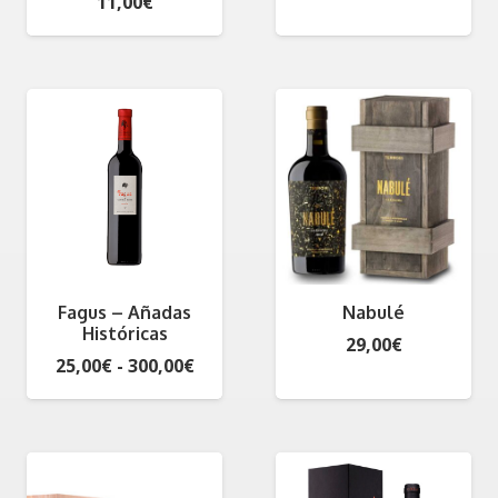
11,00
€
Fagus – Añadas
Nabulé
Históricas
29,00
€
Rango
25,00
€
-
300,00
€
de
precios:
desde
25,00€