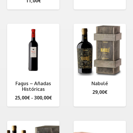
11,00
€
Fagus – Añadas
Nabulé
Históricas
29,00
€
Rango
25,00
€
-
300,00
€
de
precios:
desde
25,00€