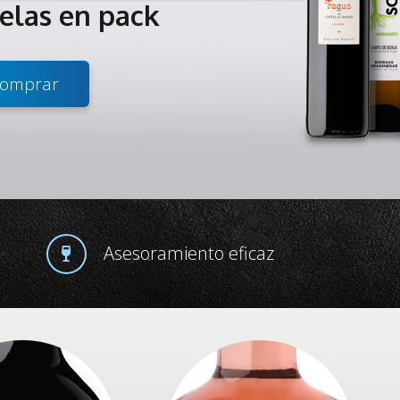
telas en pack
omprar
Asesoramiento eficaz