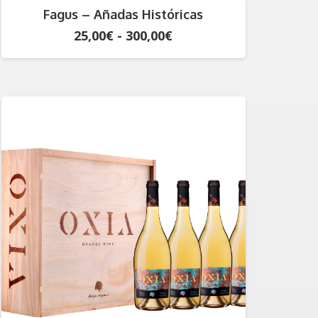
Fagus – Añadas Históricas
Rango
25,00
€
-
300,00
€
de
precios:
desde
25,00€
hasta
300,00€