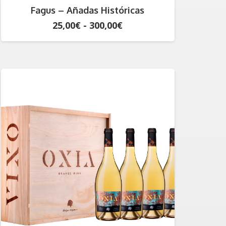
Fagus – Añadas Históricas
Rango
25,00
€
-
300,00
€
de
precios:
desde
25,00€
hasta
300,00€