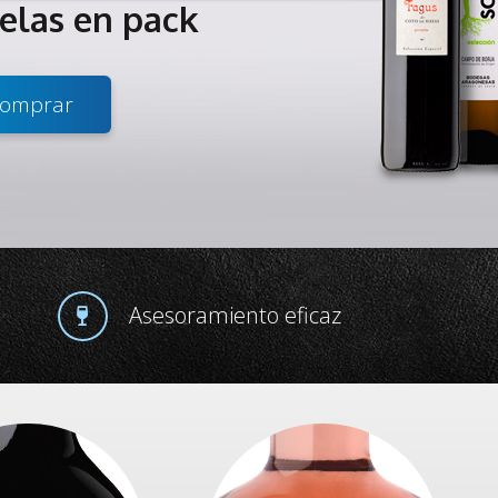
telas en pack
omprar
Asesoramiento eficaz