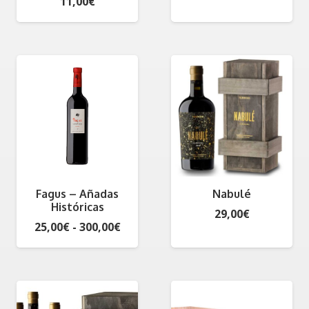
11,00
€
Fagus – Añadas
Nabulé
Históricas
29,00
€
Rango
25,00
€
-
300,00
€
de
precios:
desde
25,00€