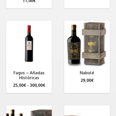
11,00
€
Fagus – Añadas
Nabulé
Históricas
29,00
€
Rango
25,00
€
-
300,00
€
de
precios:
desde
25,00€