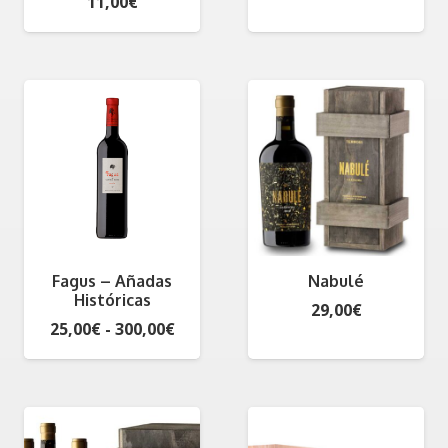
11,00
€
Fagus – Añadas
Nabulé
Históricas
29,00
€
Rango
25,00
€
-
300,00
€
de
precios:
desde
25,00€