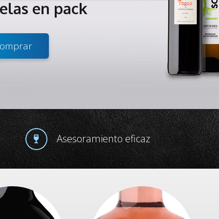
telas en pack
omprar
Asesoramiento eficaz