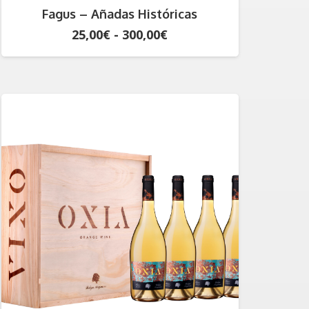
Fagus – Añadas Históricas
Rango
25,00
€
-
300,00
€
de
precios:
desde
25,00€
hasta
300,00€