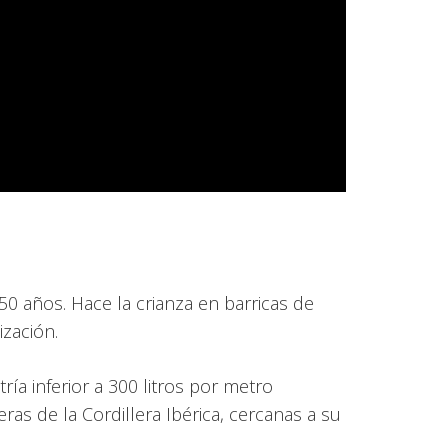
 años. Hace la crianza en barricas de
zación.
ía inferior a 300 litros por metro
ras de la Cordillera Ibérica, cercanas a su