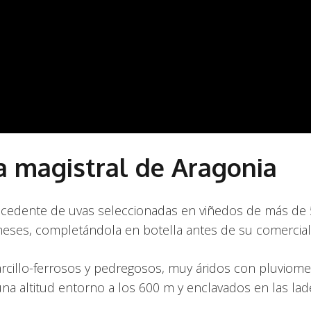
a magistral de Aragonia
edente de uvas seleccionadas en viñedos de más de 50
eses, completándola en botella antes de su comerciali
cillo-ferrosos y pedregosos, muy áridos con pluviometr
na altitud entorno a los 600 m y enclavados en las lade