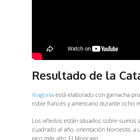
Resultado de la Cat
Aragonia
está elaborado con garnacha proc
roble francés y americano durante ocho m
Los viñedos están situados sobre suelos ar
cuadrado al año, orientación Noroeste, a u
pico más alto: El Moncayo.