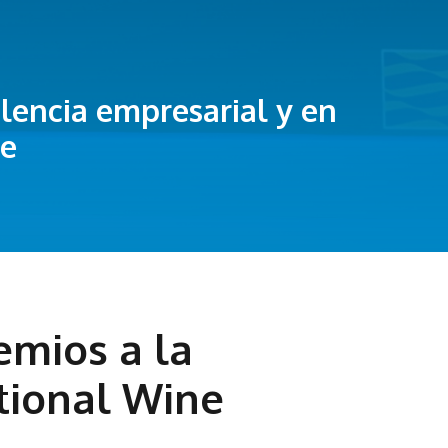
elencia empresarial y en
ge
emios a la
ational Wine