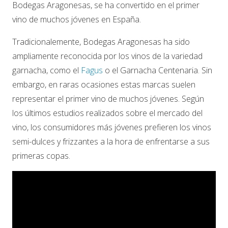
Bodegas Aragonesas, se ha convertido en el primer
vino de muchos jóvenes en España.
Tradicionalemente, Bodegas Aragonesas ha sido
ampliamente reconocida por los vinos de la variedad
garnacha, como el
Fagus
o el Garnacha Centenaria. Sin
embargo, en raras ocasiones estas marcas suelen
representar el primer vino de muchos jóvenes. Según
los últimos estudios realizados sobre el mercado del
vino, los consumidores más jóvenes prefieren los vinos
semi-dulces y frizzantes a la hora de enfrentarse a sus
primeras copas.