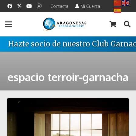
Contacta
Mi Cuenta
Hazte socio de nuestro Club Garnac
espacio terroir-garnacha