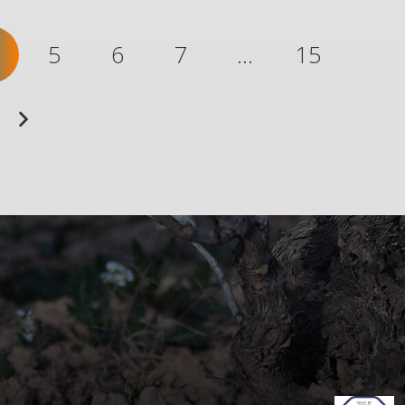
5
6
7
…
15